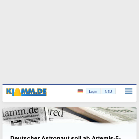
Login
NEU
Deutscher Astronaut soll ab Artemis-5-