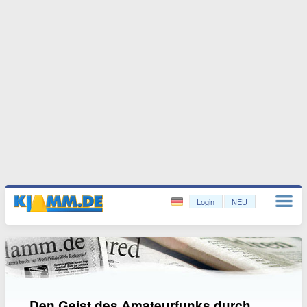
Login
NEU
„Den Geist des Amateurfunks durch