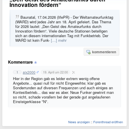
Innovation fördern“
Baunatal, 17.04.2026 (lifePR) - Der Weltamateurfunktag
(WARD) wird jedes Jahr am 18. April gefeiert. Das Thema
für 2026 lautet: „Den Geist des Amateurfunks durch
Innovation fördern“. Viele deutsche Stationen beteiligen
sich an diesem internationalen Tag mit Funkbetrieb. Der
WARD ist kein Funk-
[…] mehr
kommentieren
Kommentare
alx2000
1
19. April um 22:00
Hier in der Region gab es leider extrem wenig offene
Angebote... quasi null für nicht Eingeweihte; klar gab es
Sonderrunden auf diversen Frequenzen und auch einiges an
Kontestbetrieb... das war es aber. Neue Funker gewinnt man
so nicht, schade vorallem bei der gerade gut angelaufenen
Einsteigerklasse "N".
News anzeigen
::
Forenthread eröffnen