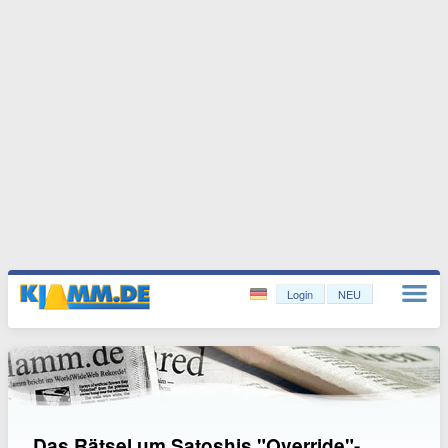
Login
NEU
Das Rätsel um Satoshis "Override"-