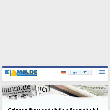
Login
NEU
Cyberresilienz und digitale Souveränität