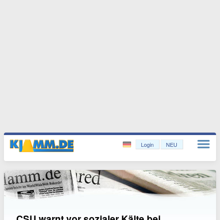
Login
NEU
CSU warnt vor sozialer Kälte bei