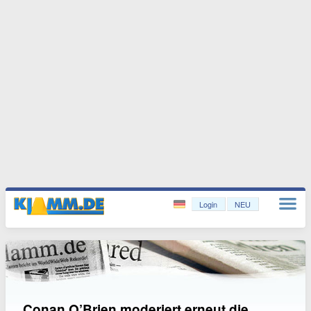
Login
NEU
Conan O’Brien moderiert erneut die