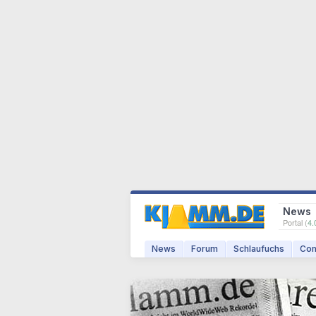
News
Portal (
4.
News
Forum
Schlaufuchs
Com