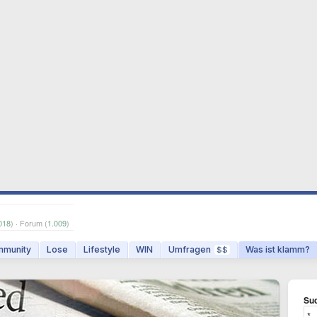
018
) · Forum (
1.009
)
munity
Lose
Lifestyle
WIN
Umfragen
Was ist klamm?
$$
Suc