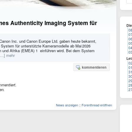
mes Authenticity Imaging System für
Di
0
0
0
 Canon Inc. und Canon Europe Ltd. gaben heute bekannt,
0
g System für unterstützte Kameramodelle ab Mai 2026
0
 und Afrika (EMEA) 1 einführen wird. Bei dem System
0
[…] mehr
Let
0
kommentieren
0
3
3
2
mmentiert.
2
en.
2
News anzeigen
::
Forenthread eröffnen