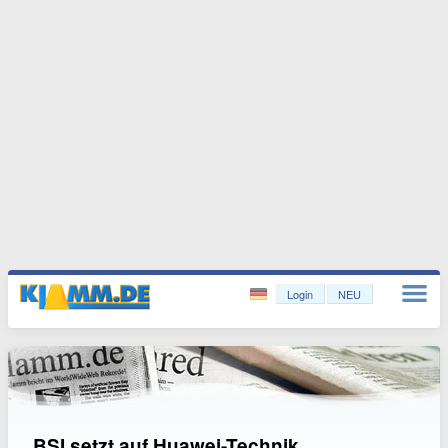
Login
NEU
BSI setzt auf Huawei-Technik