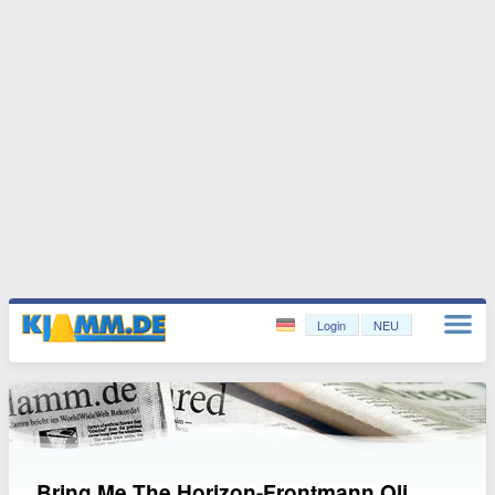
Login
NEU
Bring Me The Horizon-Frontmann Oli