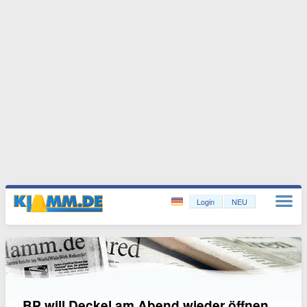
Login
NEU
BP will Deckel am Abend wieder öffnen