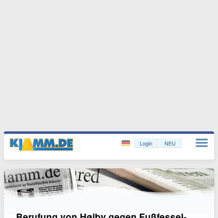
Login
NEU
Berufung von Høiby gegen Fußfessel-