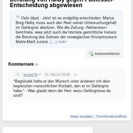
Entscheidung abgewiesen
Oslo (dpa) - Jetzt ist es endgültig entschieden: Marius
Borg Høiby muss auch den Rest seiner Untersuchungshaft
im Gefängnis absitzen. Wie die Zeitung «Nettavisen»
berichtete, wies jetzt auch die höchste gerichtliche Instanz
die Berufung des Sohnes der norwegischen Kronprinzessin
Mette-Marit zurück.
[…] mehr
kommentieren
Kommentare
truck676
1
21. Mai um 03:55
"Begründet hatte er den Wunsch unter anderem mit dem
begrenzten menschlichen Kontakt, den er im Gefängnis
habe." - Was glaubt denn der Herr, wozu Gefängnisse da
sind?
News anzeigen
::
Forenthread eröffnen