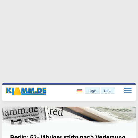
Login
NEU
Berlin: 53-Jähriger stirbt nach Verletzung