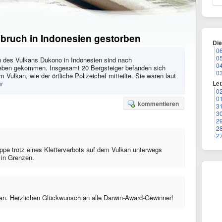
sbruch in Indonesien gestorben
Di
0
0
h des Vulkans Dukono in Indonesien sind nach
0
eben gekommen. Insgesamt 20 Bergsteiger befanden sich
0
Vulkan, wie der örtliche Polizeichef mitteilte. Sie waren laut
r
Let
0
0
kommentieren
3
3
2
2
2
pe trotz eines Kletterverbots auf dem Vulkan unterwegs
 in Grenzen.
kan. Herzlichen Glückwunsch an alle Darwin-Award-Gewinner!