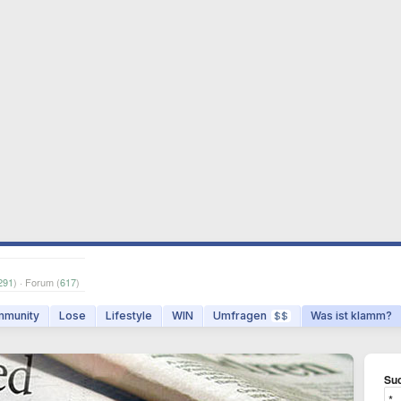
291
) · Forum (
617
)
munity
Lose
Lifestyle
WIN
Umfragen
Was ist klamm?
$$
Suc