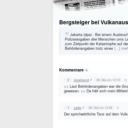
Bergsteiger bei Vulkanau
Jakarta (dpa) - Bei einem Ausbruc
Polizeiangaben drei Menschen ums L
zum Zeitpunkt der Katastrophe auf dem 
Behördenangaben trotz eines
[…] meh
Kommentare
slowhand
2
08. Mai um 13:10
>> Laut Behördenangaben war die Grup
gewesen. << Da hält sich mein Mitleid
satta
1
08. Mai um 12:48
Der sprichwörtliche Tanz auf dem Vul