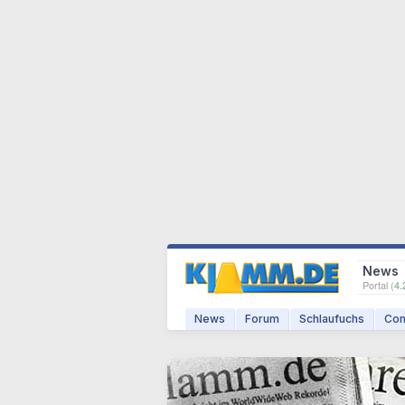
News
Portal (
4.
News
Forum
Schlaufuchs
Com