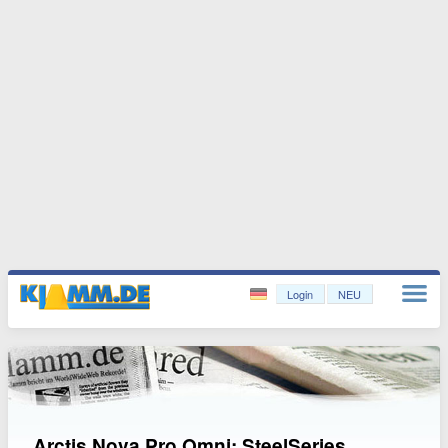
Login
NEU
Arctis Nova Pro Omni: SteelSeries