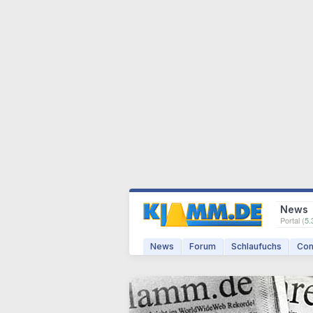
News
Portal (
5.
News
Forum
Schlaufuchs
Com