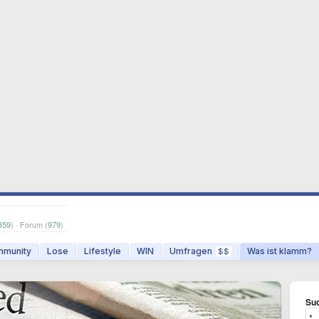
359
) · Forum (
979
)
munity
Lose
Lifestyle
WIN
Umfragen
Was ist klamm?
$$
Suc