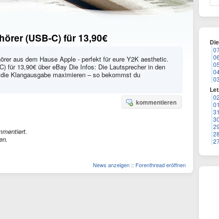
örer (USB-C) für 13,90€
Di
0
0
rer aus dem Hause Apple - perfekt für eure Y2K aesthetic.
0
) für 13,90€ über eBay Die Infos: Die Lautsprecher in den
0
ie die Klangausgabe maximieren – so bekommst du
0
Let
0
kommentieren
0
3
3
2
mmentiert.
2
en.
2
News anzeigen
::
Forenthread eröffnen