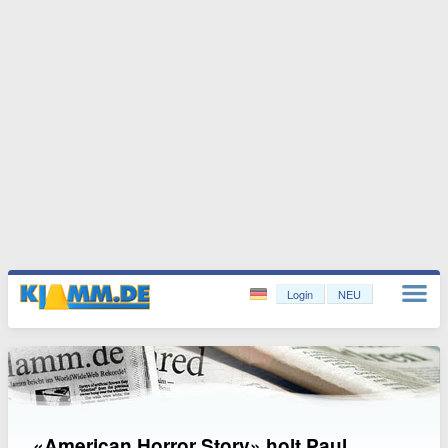
Login
NEU
«American Horror Story» holt Paul