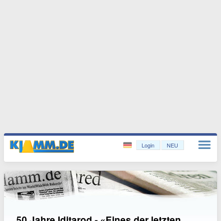
Login
NEU
50 Jahre Iditarod - «Eines der letzten