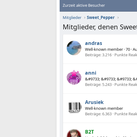
Zurzeit aktive Besucher
Mitglieder
Sweet_Pepper
Mitglieder, denen Swee
andras
Well-known member
·
70
·
A
Beiträge
3.216
Punkte Reak
anni
&#9733; &#9733; &#9733; &
Beiträge
5.243
Punkte Reak
Arusiek
Well-known member
Beiträge
6.363
Punkte Reak
B2T