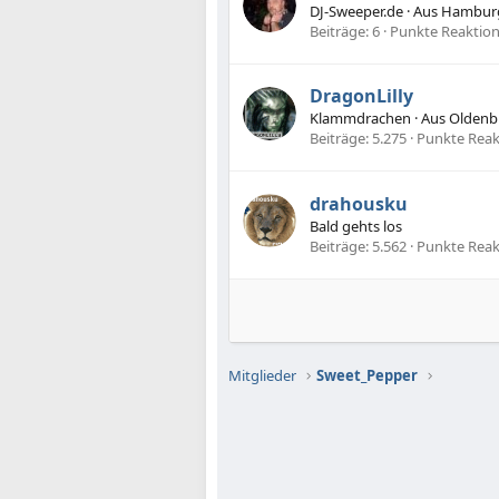
DJ-Sweeper.de
·
Aus
Hambur
Beiträge
6
Punkte Reaktio
DragonLilly
Klammdrachen
·
Aus
Oldenbu
Beiträge
5.275
Punkte Reak
drahousku
Bald gehts los
Beiträge
5.562
Punkte Reak
Mitglieder
Sweet_Pepper