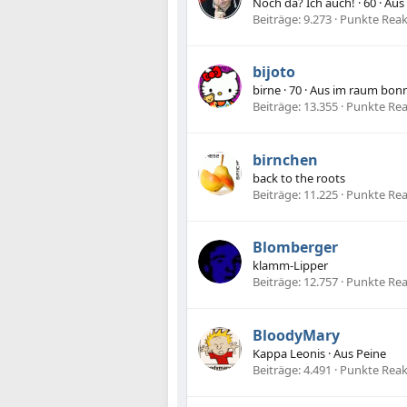
Noch da? Ich auch!
·
60
·
Aus
Beiträge
9.273
Punkte Reak
bijoto
birne
·
70
·
Aus
im raum bon
Beiträge
13.355
Punkte Re
birnchen
back to the roots
Beiträge
11.225
Punkte Re
Blomberger
klamm-Lipper
Beiträge
12.757
Punkte Re
BloodyMary
Kappa Leonis
·
Aus
Peine
Beiträge
4.491
Punkte Reak