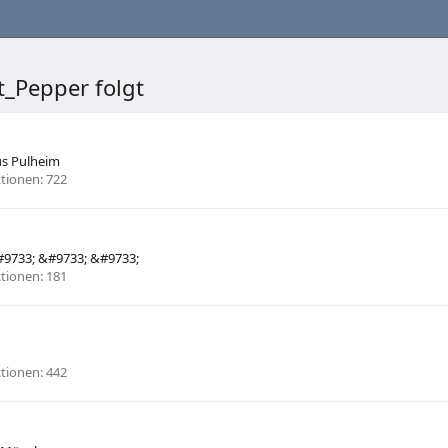
t_Pepper folgt
us
Pulheim
tionen
722
#9733; &#9733; &#9733;
tionen
181
tionen
442