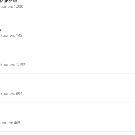
München
tionen
1.230
n
aktionen
142
aktionen
1.155
aktionen
694
tionen
405