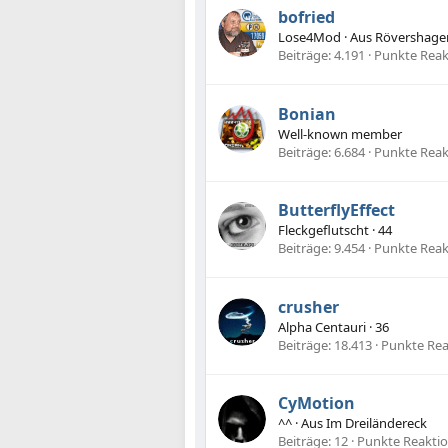
bofried
Lose4Mod
·
Aus
Rövershagen
Beiträge
4.191
Punkte Reak
Bonian
Well-known member
Beiträge
6.684
Punkte Reak
ButterflyEffect
Fleckgeflutscht
·
44
Beiträge
9.454
Punkte Reak
crusher
Alpha Centauri
·
36
Beiträge
18.413
Punkte Re
CyMotion
^^
·
Aus
Im Dreiländereck
Beiträge
12
Punkte Reakti