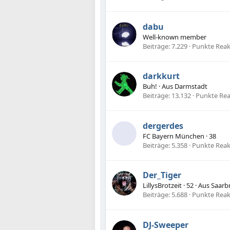
dabu
Well-known member
Beiträge
7.229
Punkte Reak
darkkurt
Buh!
·
Aus
Darmstadt
Beiträge
13.132
Punkte Re
dergerdes
FC Bayern München
·
38
Beiträge
5.358
Punkte Reak
Der_Tiger
LillysBrotzeit
·
52
·
Aus
Saarb
Beiträge
5.688
Punkte Reak
DJ-Sweeper