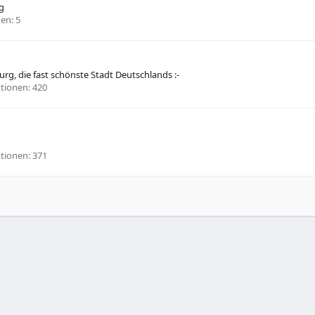
g
nen
5
rg, die fast schönste Stadt Deutschlands :-
tionen
420
tionen
371