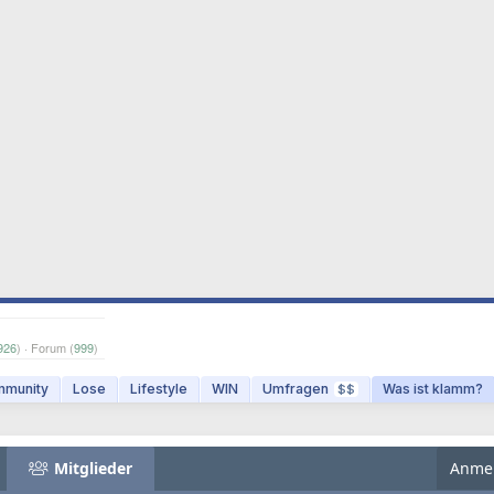
926
) · Forum (
999
)
munity
Lose
Lifestyle
WIN
Umfragen
Was ist klamm?
$$
Mitglieder
Anme