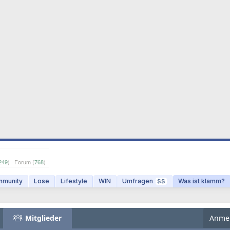
249
) · Forum (
768
)
munity
Lose
Lifestyle
WIN
Umfragen
Was ist klamm?
$$
Mitglieder
Anme