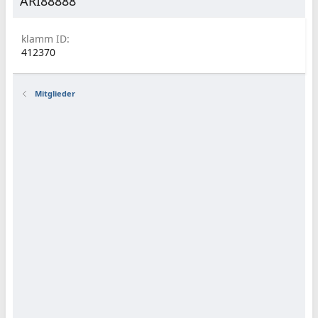
ARI88888
klamm ID
412370
Mitglieder