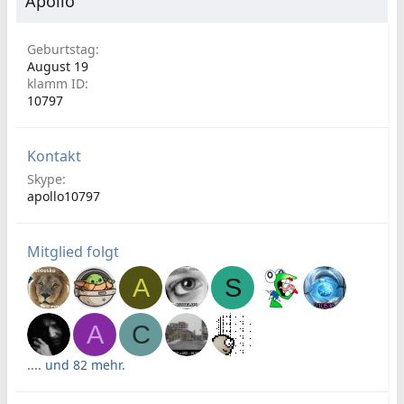
Apollo
Geburtstag
August 19
klamm ID
10797
Kontakt
Skype
apollo10797
Mitglied folgt
A
S
A
C
.... und 82 mehr.