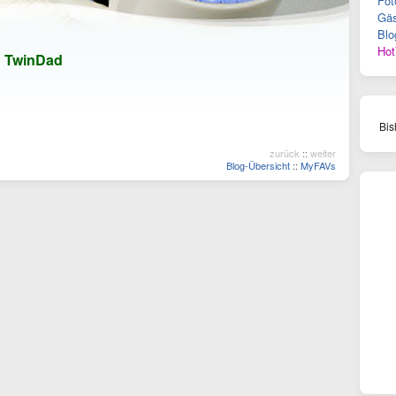
Fot
Gäs
Blo
Hot
n
TwinDad
Bis
zurück
::
weiter
Blog-Übersicht
::
MyFAVs