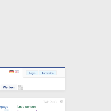
Login
Anmelden
Werben
TwinDad's
kpage
Lose senden