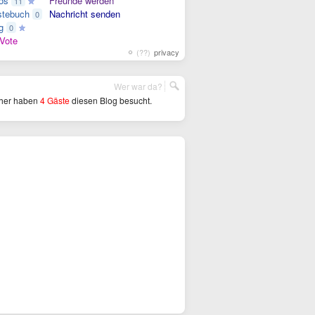
os
Freunde werden
11
tebuch
Nachricht senden
0
g
0
Vote
(??)
privacy
Wer war da?
her haben
4 Gäste
diesen Blog besucht.