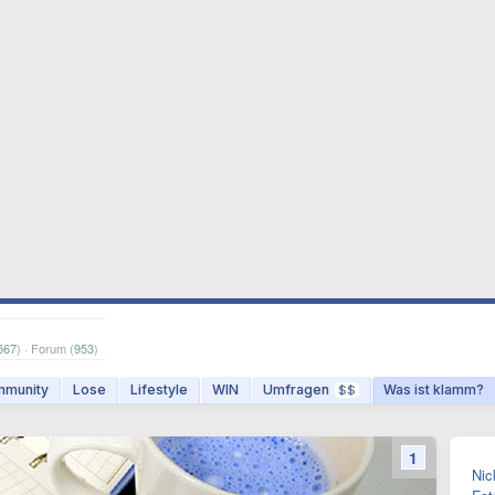
567
) · Forum (
953
)
munity
Lose
Lifestyle
WIN
Umfragen
Was ist klamm?
$$
1
Nic