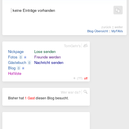
keine Einträge vorhanden
zurück
::
weiter
Blog-Übersicht
::
MyFAVs
TomGehr's
Nickpage
Lose senden
Fotos
Freunde werden
0
Gästebuch
Nachricht senden
0
Blog
0
HotVote
(??)
off
Wer war da?
Bisher hat
1 Gast
diesen Blog besucht.