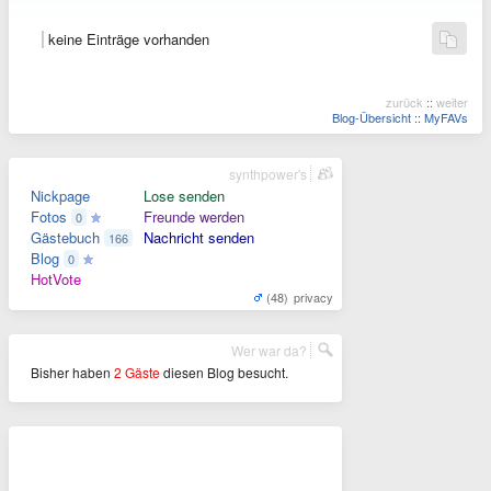
keine Einträge vorhanden
zurück
::
weiter
Blog-Übersicht
::
MyFAVs
synthpower's
Nickpage
Lose senden
Fotos
Freunde werden
0
Gästebuch
Nachricht senden
166
Blog
0
HotVote
(48)
privacy
Wer war da?
Bisher haben
2 Gäste
diesen Blog besucht.