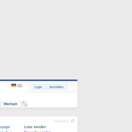
Login
Anmelden
Werben
Setana's
kpage
Lose senden