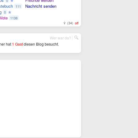
os
Freunde werden
0
tebuch
Nachricht senden
111
g
0
Vote
1138
(34)
off
Wer war da?
her hat
1 Gast
diesen Blog besucht.