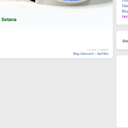
Fot
Gäs
Blo
Hot
n
Setana
Bis
zurück
::
weiter
Blog-Übersicht
::
MyFAVs