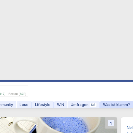
317
) · Forum (
872
)
munity
Lose
Lifestyle
WIN
Umfragen
Was ist klamm?
$$
1
Nic