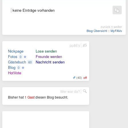
keine Einträge vorhanden
zurück
::
weiter
Blog-Übersicht
::
MyFAVs
pp86's
Nickpage
Lose senden
Fotos
Freunde werden
0
Gästebuch
Nachricht senden
60
Blog
0
HotVote
(40)
off
Wer war da?
Bisher hat
1 Gast
diesen Blog besucht.