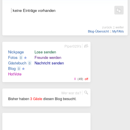
keine Einträge vorhanden
zurück
::
weiter
Blog-Übersicht
::
MyFAVs
Piper029's
Nickpage
Lose senden
Fotos
Freunde werden
0
Gästebuch
Nachricht senden
0
Blog
0
HotVote
(49)
off
Wer war da?
Bisher haben
3 Gäste
diesen Blog besucht.