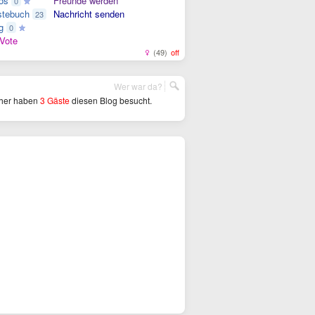
os
Freunde werden
0
tebuch
Nachricht senden
23
g
0
Vote
(49)
off
Wer war da?
her haben
3 Gäste
diesen Blog besucht.