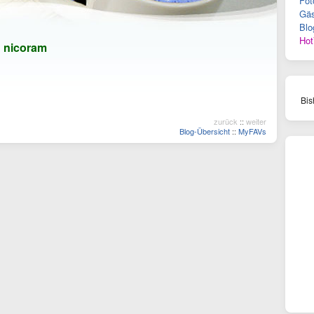
Fot
Gäs
Blo
Hot
n
nicoram
Bis
zurück
::
weiter
Blog-Übersicht
::
MyFAVs