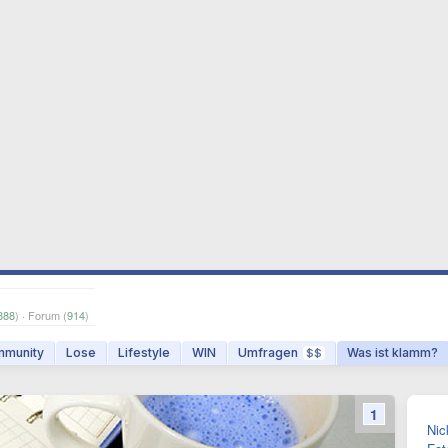
888
) · Forum (
914
)
munity
Lose
Lifestyle
WIN
Umfragen
Was ist klamm?
$$
1
Nic