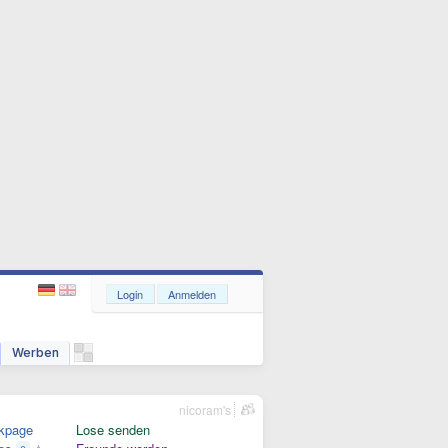
Login
Anmelden
Werben
nicoram's
kpage
Lose senden