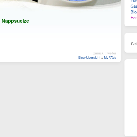
Fot
Gäs
Blo
Hot
n
Nappsuelze
Bis
zurück
::
weiter
Blog-Übersicht
::
MyFAVs