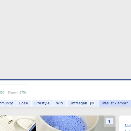
050
) · Forum (
675
)
munity
Lose
Lifestyle
WIN
Umfragen
Was ist klamm?
$$
1
Nic