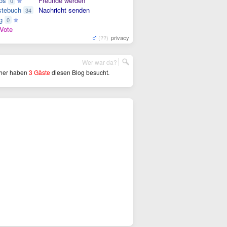
os
Freunde werden
0
tebuch
Nachricht senden
34
g
0
Vote
(??)
privacy
Wer war da?
her haben
3 Gäste
diesen Blog besucht.