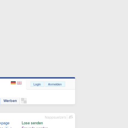
Login
Anmelden
Werben
Nappsuelze's
kpage
Lose senden