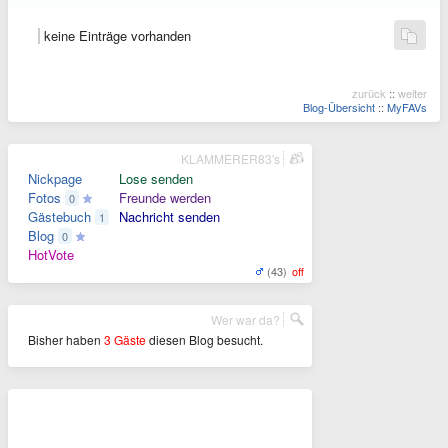
keine Einträge vorhanden
zurück
::
weiter
Blog-Übersicht
::
MyFAVs
KLAMMERER83's
Nickpage
Lose senden
Fotos
Freunde werden
0
Gästebuch
Nachricht senden
1
Blog
0
HotVote
(43)
off
Wer war da?
Bisher haben
3 Gäste
diesen Blog besucht.