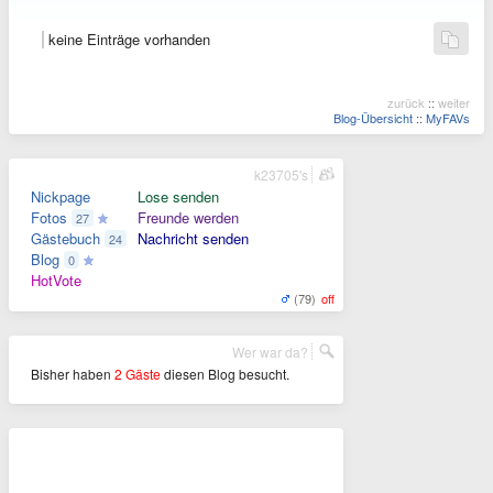
keine Einträge vorhanden
zurück
::
weiter
Blog-Übersicht
::
MyFAVs
k23705's
Nickpage
Lose senden
Fotos
Freunde werden
27
Gästebuch
Nachricht senden
24
Blog
0
HotVote
(79)
off
Wer war da?
Bisher haben
2 Gäste
diesen Blog besucht.