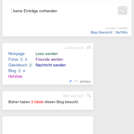
keine Einträge vorhanden
zurück
::
weiter
Blog-Übersicht
::
MyFAVs
Justin.php's
Nickpage
Lose senden
Fotos
Freunde werden
0
Gästebuch
Nachricht senden
0
Blog
0
HotVote
(??)
privacy
Wer war da?
Bisher haben
3 Gäste
diesen Blog besucht.