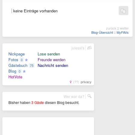
keine Einträge vorhanden
zurück
::
weiter
Blog-Übersicht
::
MyFAVs
julesxi's
Nickpage
Lose senden
Fotos
Freunde werden
0
Gästebuch
Nachricht senden
75
Blog
0
HotVote
(??)
privacy
Wer war da?
Bisher haben
3 Gäste
diesen Blog besucht.