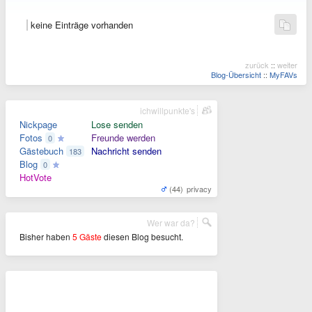
keine Einträge vorhanden
zurück
::
weiter
Blog-Übersicht
::
MyFAVs
ichwillpunkte's
Nickpage
Lose senden
Fotos
Freunde werden
0
Gästebuch
Nachricht senden
183
Blog
0
HotVote
(44)
privacy
Wer war da?
Bisher haben
5 Gäste
diesen Blog besucht.