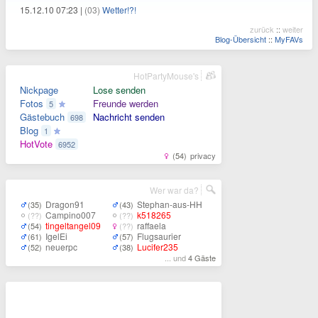
15.12.10 07:23 |
(03)
Wetter!?!
zurück
::
weiter
Blog-Übersicht
::
MyFAVs
HotPartyMouse's
Nickpage
Lose senden
Fotos
Freunde werden
5
Gästebuch
Nachricht senden
698
Blog
1
HotVote
6952
(54)
privacy
Wer war da?
Dragon91
Stephan-aus-HH
(35)
(43)
Campino007
k518265
(??)
(??)
tingeltangel09
raffaela
(54)
(??)
IgelEi
Flugsaurier
(61)
(57)
neuerpc
Lucifer235
(52)
(38)
... und
4 Gäste