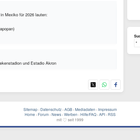
n Mexiko für 2026 lauten:
Zapopan)
Suc
tekenstadion und Estadio Akron
Sitemap
·
Datenschutz
·
AGB
·
Mediadaten
·
Impressum
Home
·
Forum
·
News
·
Werben
·
Hilfe/FAQ
·
API
·
RSS
♡
mit
seit 1999