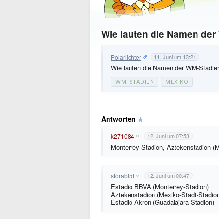
Wie lauten die Namen der
Polarlichter
11. Juni um 13:21
Wie lauten die Namen der WM-Stadie
WM-STADIEN
MEXIKO
Antworten
k271084
12. Juni um 07:53
Monterrey-Stadion, Aztekenstadion (M
storabird
12. Juni um 00:47
Estadio BBVA (Monterrey-Stadion)
Aztekenstadion (Mexiko-Stadt-Stadion
Estadio Akron (Guadalajara-Stadion)