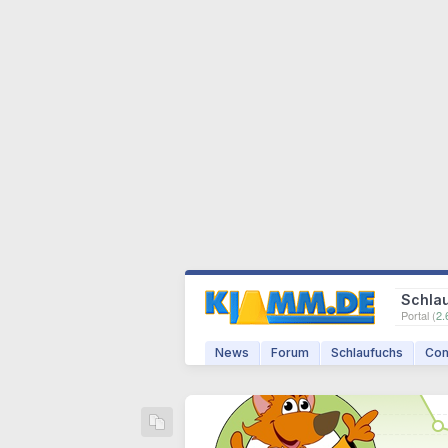
Schla
Portal (
2.
News
Forum
Schlaufuchs
Com