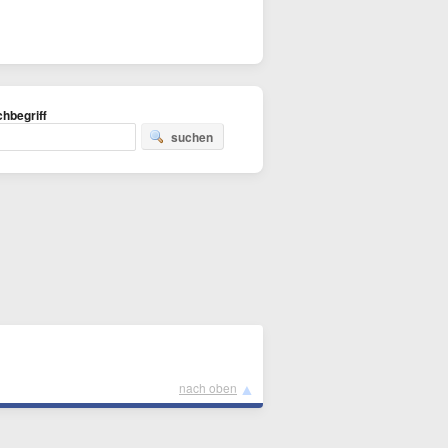
hbegriff
suchen
▲
nach oben