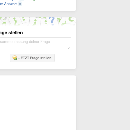
e Antwort
0
age stellen
JETZT Frage stellen