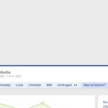
ufuchs
656
) · Forum (
623
)
munity
Lose
Lifestyle
WIN
Umfragen
Was ist klamm?
$$
Neu
Off