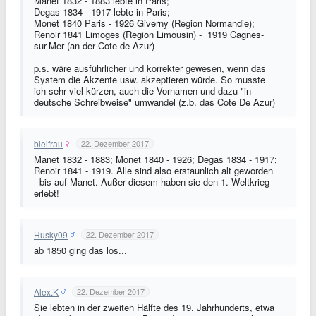
Manet 1832 - 1883 lebte in Paris;
Degas 1834 - 1917 lebte in Paris;
Monet 1840 Paris - 1926 Giverny (Region Normandie);
Renoir 1841 Limoges (Region Limousin) - 1919 Cagnes-
sur-Mer (an der Cote de Azur)
p.s. wäre ausführlicher und korrekter gewesen, wenn das
System die Akzente usw. akzeptieren würde. So musste
ich sehr viel kürzen, auch die Vornamen und dazu "in
deutsche Schreibweise" umwandel (z.b. das Cote De Azur)
bleifrau
22. Dezember 2017
Manet 1832 - 1883; Monet 1840 - 1926; Degas 1834 - 1917;
Renoir 1841 - 1919. Alle sind also erstaunlich alt geworden
- bis auf Manet. Außer diesem haben sie den 1. Weltkrieg
erlebt!
Husky09
22. Dezember 2017
ab 1850 ging das los...
Alex.K
22. Dezember 2017
Sie lebten in der zweiten Hälfte des 19. Jahrhunderts, etwa