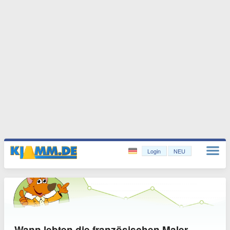
Login
NEU
Wann lebten die französischen Maler