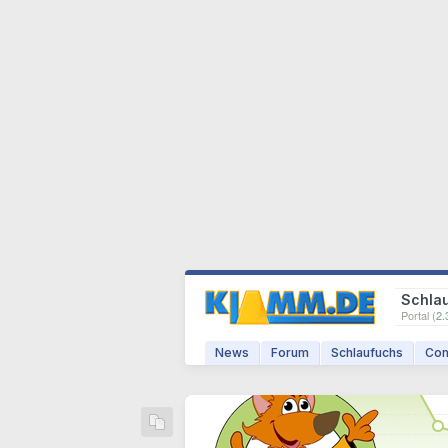
Schla
Portal (
2.
News
Forum
Schlaufuchs
Com