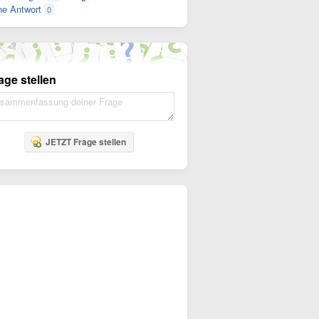
e Antwort
0
age stellen
JETZT Frage stellen