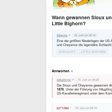
Wann gewannen Sioux und
Little Bighorn?
69wolle
15. Juni um 02:14
Eine der größten Niederlagen der US
und Cheyenne die legendäre Schlacht 
SCHLACHT
LITTLE BIGHORN
Antworten
bekatronic
15. Juni um 04:20
Die Sioux und Cheyenne gewannen die
1876
. Unter der Führung von Häuptling
US-Kavallerieregiment unter dem Ko
k271084
15. Juni um 09:10