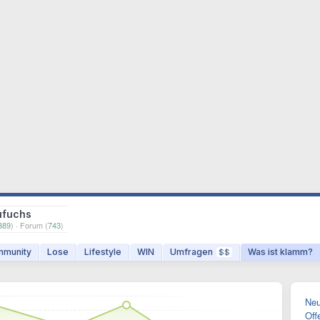
ufuchs
389
) · Forum (
743
)
munity
Lose
Lifestyle
WIN
Umfragen
Was ist klamm?
$$
Neu
Off