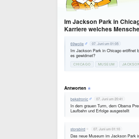
Im Jackson Park in Chica
Karriere welches Mensche
69wolle
07. Juni um 01:05
Im Jackson Park in Chicago eröffnet 
es gewidmet?
CHICAGO
MUSEUM
JACKSON
Antworten
bekatronic
07. Juni um 20:41
In dem grauen Turm, dem Obama Presi
Laufbahn und Erfolge ausgestellt
storabird
07. Juni um 01:10
Das neue Museum im Jackson Park in 