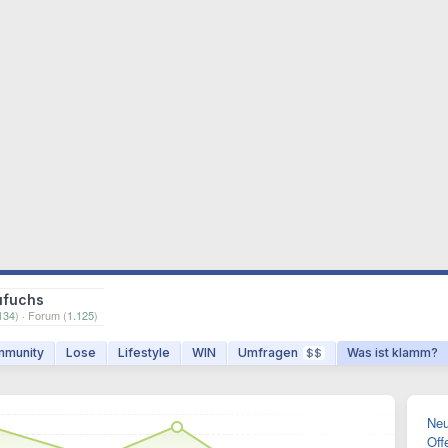
ufuchs
134
) · Forum (
1.125
)
munity
Lose
Lifestyle
WIN
Umfragen
Was ist klamm?
$$
Neu
Off