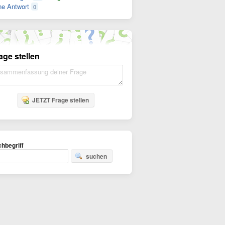
e Antwort
0
age stellen
JETZT Frage stellen
hbegriff
suchen