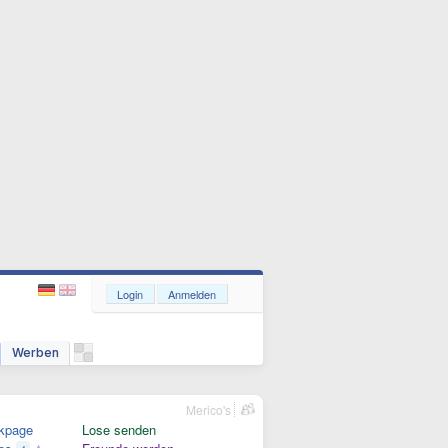
Login
Anmelden
Werben
Merico's
kpage
Lose senden