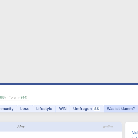
888
) · Forum (
914
)
munity
Lose
Lifestyle
WIN
Umfragen
Was ist klamm?
$$
Alex
weiter
Nic