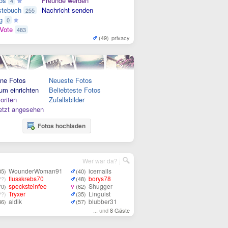
os
Freunde werden
4
tebuch
Nachricht senden
255
g
0
Vote
483
(49)
privacy
ne Fotos
Neueste Fotos
um einrichten
Beliebteste Fotos
oriten
Zufallsbilder
etzt angesehen
Fotos hochladen
Wer war da?
WounderWoman91
icemails
35)
(40)
flusskrebs70
borys78
??)
(48)
specksteinfee
Shugger
70)
(62)
Tryxer
Linguist
??)
(35)
aldik
blubber31
36)
(57)
... und
8 Gäste