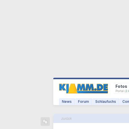
Fotos
Portal (
2.
News
Forum
Schlaufuchs
Com
zurück