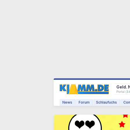
Geld. 
Portal (
3.
News
Forum
Schlaufuchs
Com