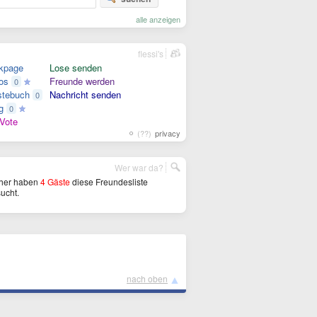
alle anzeigen
flessi's
kpage
Lose senden
os
Freunde werden
0
tebuch
Nachricht senden
0
g
0
Vote
(??)
privacy
Wer war da?
her haben
4 Gäste
diese Freundesliste
ucht.
▲
nach oben