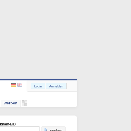
Login
Anmelden
Werben
ckname/ID
suchen