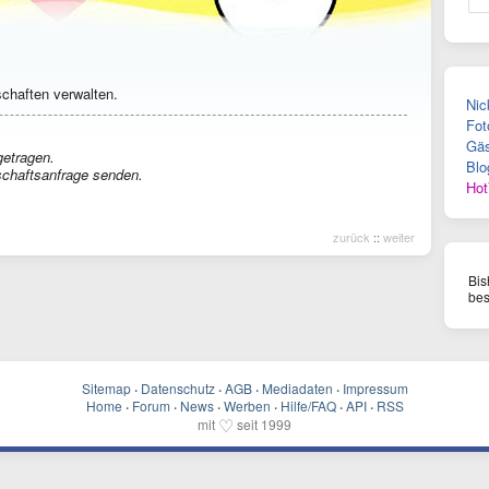
.
chaften verwalten.
Nic
Fot
Gäs
getragen.
Blo
schaftsanfrage senden.
Hot
zurück
::
weiter
Bis
bes
Sitemap
·
Datenschutz
·
AGB
·
Mediadaten
·
Impressum
Home
·
Forum
·
News
·
Werben
·
Hilfe/FAQ
·
API
·
RSS
♡
mit
seit 1999