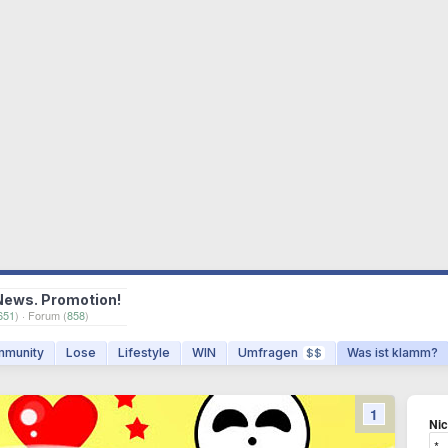
News. Promotion!
651
) · Forum (
858
)
munity
Lose
Lifestyle
WIN
Umfragen
Was ist klamm?
$$
1
Ni