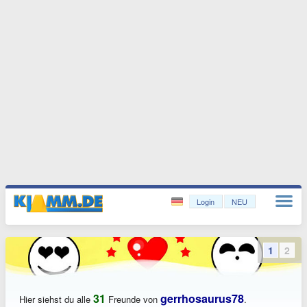
Login
NEU
1
2
31
gerrhosaurus78
Hier siehst du alle
Freunde von
.