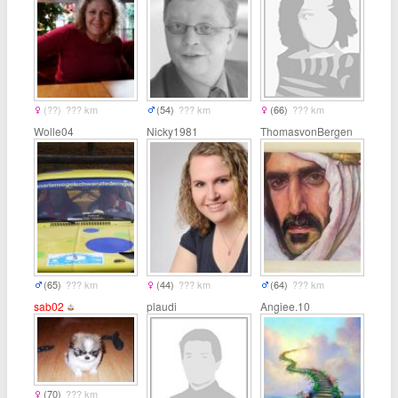
(??)
??? km
(54)
??? km
(66)
??? km
Wolle04
Nicky1981
ThomasvonBergen
(65)
??? km
(44)
??? km
(64)
??? km
sab02
plaudi
Angiee.10
(70)
??? km