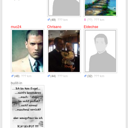
(49)
??? km
(??)
??? km
muc24
Chrisano
Eidechse
(48)
??? km
(44)
??? km
(32)
??? km
bullit-in