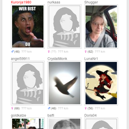
Kuronja1980
nurkaas
Shugger
(46)
??? km
(??)
??? km
(62)
??? km
angel59911
CrystalMonk
LunaNr1
(66)
??? km
(46)
??? km
(56)
??? km
goldkatze
baffi
Doris04