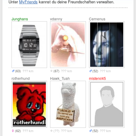
Unter
MyFriends
kannst du deine Freundschaften verwalten.
Junghans
vdanny
Cernenus
(63)
??? km
(67)
??? km
(52)
??? km
rotherhund
Hawk_Tuah
misterxl45
(62)
??? km
(??)
??? km
(52)
??? km