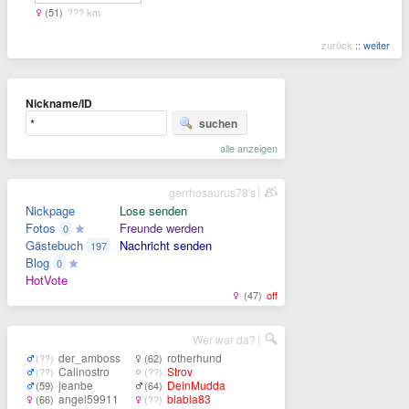
(51)
??? km
zurück
::
weiter
Nickname/ID
suchen
alle anzeigen
gerrhosaurus78's
Nickpage
Lose senden
Fotos
Freunde werden
0
Gästebuch
Nachricht senden
197
Blog
0
HotVote
(47)
off
Wer war da?
der_amboss
rotherhund
(??)
(62)
Calinostro
Strov
(??)
(??)
jeanbe
DeinMudda
(59)
(64)
angel59911
blabla83
(66)
(??)