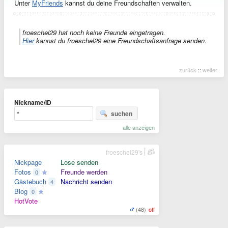
Unter
MyFriends
kannst du deine Freundschaften verwalten.
froeschel29 hat noch keine Freunde eingetragen.
Hier
kannst du froeschel29 eine Freundschaftsanfrage senden.
zurück
::
weiter
Nickname/ID
suchen
alle anzeigen
froeschel29's
Nickpage
Lose senden
Fotos
Freunde werden
0
Gästebuch
Nachricht senden
4
Blog
0
HotVote
(48)
off