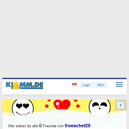
Login
NEU
1
0
froeschel29
Hier siehst du alle
Freunde von
.