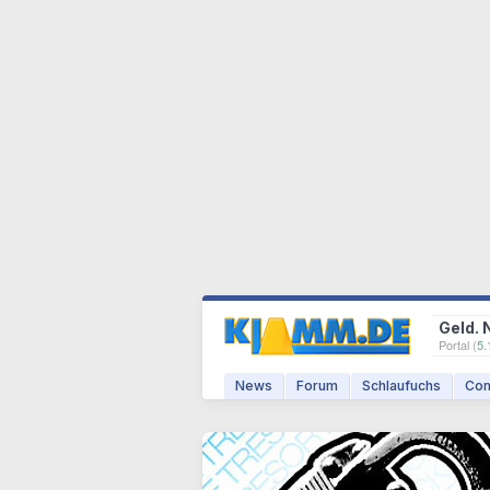
Geld. 
Portal (
5.
News
Forum
Schlaufuchs
Com