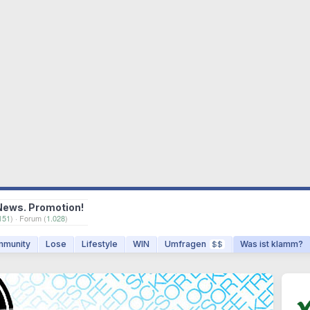
News. Promotion!
151
) · Forum (
1.028
)
munity
Lose
Lifestyle
WIN
Umfragen
Was ist klamm?
$$