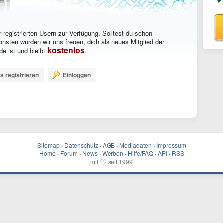
 registrierten Usern zur Verfügung. Solltest du schon
onsten würden wir uns freuen, dich als neues Mitglied der
kostenlos
e ist und bleibt
.
s registrieren
Einloggen
Sitemap
·
Datenschutz
·
AGB
·
Mediadaten
·
Impressum
Home
·
Forum
·
News
·
Werben
·
Hilfe/FAQ
·
API
·
RSS
♡
mit
seit 1999