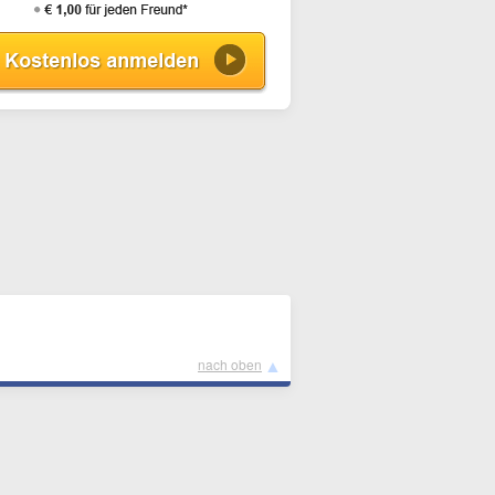
▲
nach oben