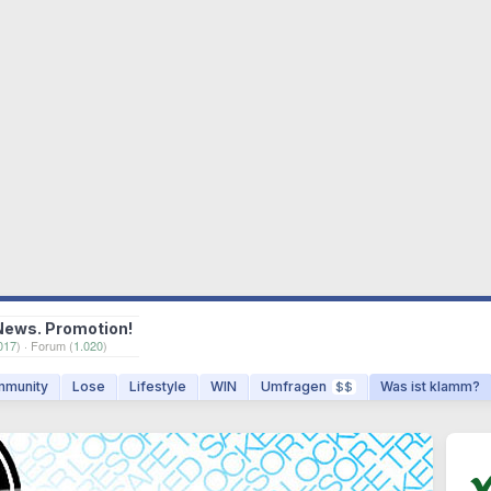
News. Promotion!
017
) · Forum (
1.020
)
munity
Lose
Lifestyle
WIN
Umfragen
Was ist klamm?
$$