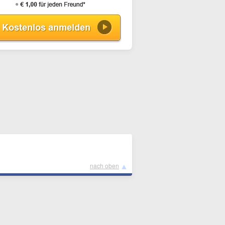
▲
nach oben