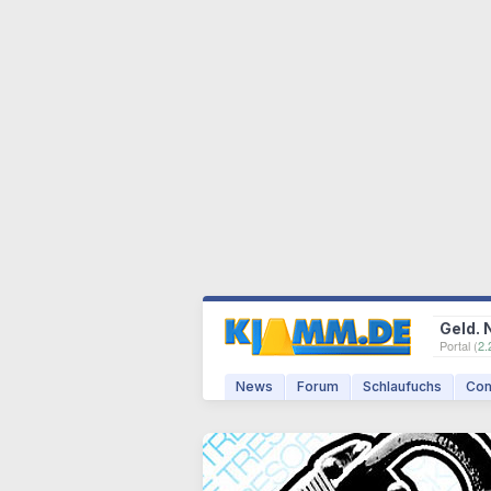
Geld. 
Portal (
2.
News
Forum
Schlaufuchs
Com