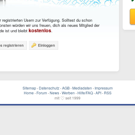
 registrierten Usern zur Verfügung. Solltest du schon
onsten würden wir uns freuen, dich als neues Mitglied der
kostenlos
e ist und bleibt
.
s registrieren
Einloggen
Sitemap
·
Datenschutz
·
AGB
·
Mediadaten
·
Impressum
Home
·
Forum
·
News
·
Werben
·
Hilfe/FAQ
·
API
·
RSS
♡
mit
seit 1999