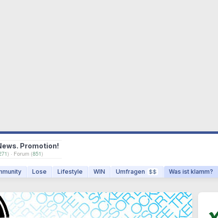
News. Promotion!
271
) · Forum (
851
)
munity
Lose
Lifestyle
WIN
Umfragen
Was ist klamm?
$$