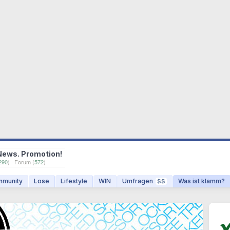
News. Promotion!
290
) · Forum (
572
)
munity
Lose
Lifestyle
WIN
Umfragen
Was ist klamm?
$$