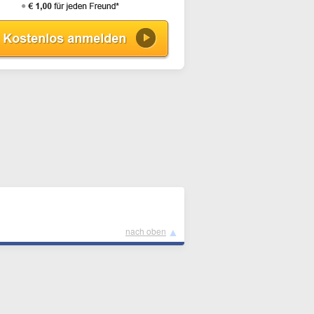
▲
nach oben