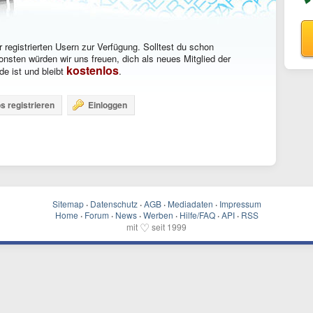
 registrierten Usern zur Verfügung. Solltest du schon
onsten würden wir uns freuen, dich als neues Mitglied der
kostenlos
e ist und bleibt
.
s registrieren
Einloggen
Sitemap
·
Datenschutz
·
AGB
·
Mediadaten
·
Impressum
Home
·
Forum
·
News
·
Werben
·
Hilfe/FAQ
·
API
·
RSS
♡
mit
seit 1999