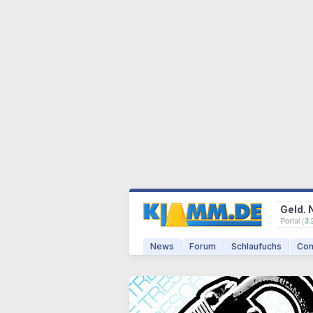
Geld. 
Portal (
3.
News
Forum
Schlaufuchs
Com