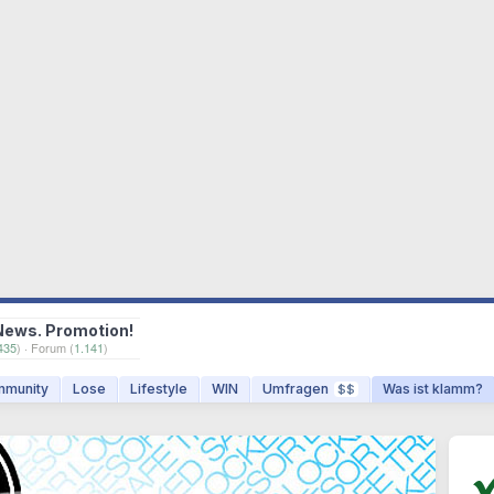
News. Promotion!
435
) · Forum (
1.141
)
munity
Lose
Lifestyle
WIN
Umfragen
Was ist klamm?
$$