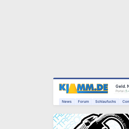
Geld. 
Portal (
5.
News
Forum
Schlaufuchs
Com