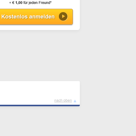
▲
nach oben