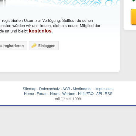
 registrierten Usern zur Verfügung. Solltest du schon
onsten würden wir uns freuen, dich als neues Mitglied der
kostenlos
e ist und bleibt
.
s registrieren
Einloggen
Sitemap
·
Datenschutz
·
AGB
·
Mediadaten
·
Impressum
Home
·
Forum
·
News
·
Werben
·
Hilfe/FAQ
·
API
·
RSS
♡
mit
seit 1999