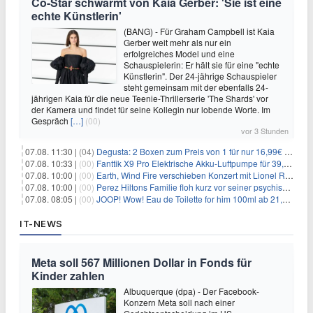
Co-Star schwärmt von Kaia Gerber: 'Sie ist eine
echte Künstlerin'
(BANG) - Für Graham Campbell ist Kaia
Gerber weit mehr als nur ein
erfolgreiches Model und eine
Schauspielerin: Er hält sie für eine "echte
Künstlerin". Der 24-jährige Schauspieler
steht gemeinsam mit der ebenfalls 24-
jährigen Kaia für die neue Teenie-Thrillerserie 'The Shards' vor
der Kamera und findet für seine Kollegin nur lobende Worte. Im
Gespräch
[…]
(00)
vor 3 Stunden
07.08. 11:30 |
(04)
Degusta: 2 Boxen zum Preis von 1 für nur 16,99€ inkl. Versand
07.08. 10:33 |
(00)
Fanttik X9 Pro Elektrische Akku-Luftpumpe für 39,99€
07.08. 10:00 |
(00)
Earth, Wind Fire verschieben Konzert mit Lionel Richie nach medizinischem Notfall
07.08. 10:00 |
(00)
Perez Hiltons Familie floh kurz vor seiner psychischen Krise aus dem Haus
07.08. 08:05 |
(00)
JOOP! Wow! Eau de Toilette for him 100ml ab 21,84€ im Sparabo
IT-NEWS
Meta soll 567 Millionen Dollar in Fonds für
Kinder zahlen
Albuquerque (dpa) - Der Facebook-
Konzern Meta soll nach einer