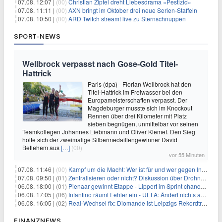
07.08. 12:07 |
(00)
Christian Zipfel dreht Liebesdrama «Pestizid»
07.08. 11:11 |
(00)
AXN bringt im Oktober drei neue Serien-Staffeln
07.08. 10:50 |
(00)
ARD Twitch streamt live zu Sternschnuppen
SPORT-NEWS
Wellbrock verpasst nach Gose-Gold Titel-
Hattrick
Paris (dpa) - Florian Wellbrock hat den
Titel-Hattrick im Freiwasser bei den
Europameisterschaften verpasst. Der
Magdeburger musste sich im Knockout
Rennen über drei Kilometer mit Platz
sieben begnügen, unmittelbar vor seinen
Teamkollegen Johannes Liebmann und Oliver Klemet. Den Sieg
holte sich der zweimalige Silbermedaillengewinner David
Betlehem aus
[…]
(00)
vor 55 Minuten
07.08. 11:46 |
(00)
Kampf um die Macht: Wer ist für und wer gegen Infantino?
07.08. 09:50 |
(01)
Zentralisieren oder nicht? Diskussion über Drohnenabwehr
06.08. 18:00 |
(01)
Pienaar gewinnt Etappe - Lippert im Sprint chancenlos
06.08. 17:05 |
(06)
Infantino räumt Fehler ein - UEFA: Ändert nichts an Boykott
06.08. 16:05 |
(02)
Real-Wechsel fix: Diomande ist Leipzigs Rekordtransfer
FINANZNEWS