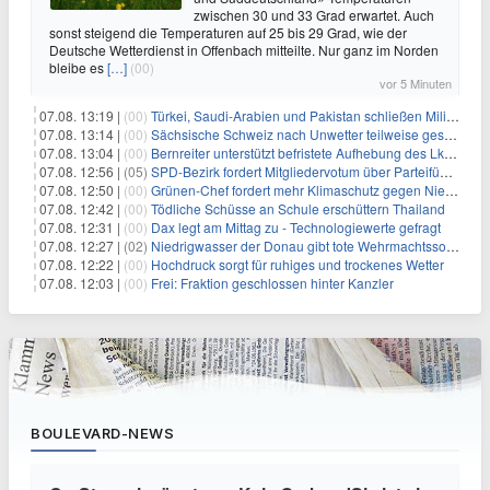
zwischen 30 und 33 Grad erwartet. Auch
sonst steigend die Temperaturen auf 25 bis 29 Grad, wie der
Deutsche Wetterdienst in Offenbach mitteilte. Nur ganz im Norden
bleibe es
[…]
(00)
vor 5 Minuten
07.08. 13:19 |
(00)
Türkei, Saudi-Arabien und Pakistan schließen Militärpakt
07.08. 13:14 |
(00)
Sächsische Schweiz nach Unwetter teilweise gesperrt
07.08. 13:04 |
(00)
Bernreiter unterstützt befristete Aufhebung des Lkw-Fahrverbots
07.08. 12:56 |
(05)
SPD-Bezirk fordert Mitgliedervotum über Parteiführung
07.08. 12:50 |
(00)
Grünen-Chef fordert mehr Klimaschutz gegen Niedrigwasser
07.08. 12:42 |
(00)
Tödliche Schüsse an Schule erschüttern Thailand
07.08. 12:31 |
(00)
Dax legt am Mittag zu - Technologiewerte gefragt
07.08. 12:27 |
(02)
Niedrigwasser der Donau gibt tote Wehrmachtssoldaten frei
07.08. 12:22 |
(00)
Hochdruck sorgt für ruhiges und trockenes Wetter
07.08. 12:03 |
(00)
Frei: Fraktion geschlossen hinter Kanzler
BOULEVARD-NEWS