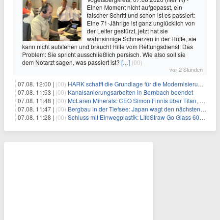
Einen Moment nicht aufgepasst, ein
falscher Schritt und schon ist es passiert:
Eine 71-Jährige ist ganz unglücklich von
der Leiter gestürzt, jetzt hat sie
wahnsinnige Schmerzen in der Hüfte, sie
kann nicht aufstehen und braucht Hilfe vom Rettungsdienst. Das
Problem: Sie spricht ausschließlich persisch. Wie also soll sie
dem Notarzt sagen, was passiert ist?
[…]
(00)
vor 2 Stunden
07.08. 12:00 |
(00)
HARK schafft die Grundlage für die Modernisierung seiner IBM i-Anwendungen
07.08. 11:53 |
(00)
Kanalsanierungsarbeiten in Bernbach beendet
07.08. 11:48 |
(00)
McLaren Minerals: CEO Simon Finnis über Titan, Zirkon und Seltene Erden
07.08. 11:47 |
(00)
Bergbau in der Tiefsee: Japan wagt den nächsten Schritt
07.08. 11:28 |
(00)
Schluss mit Einwegplastik: LifeStraw Go Glass 600ml bringt gefiltertes Trinkwasser aus der Glasflasche