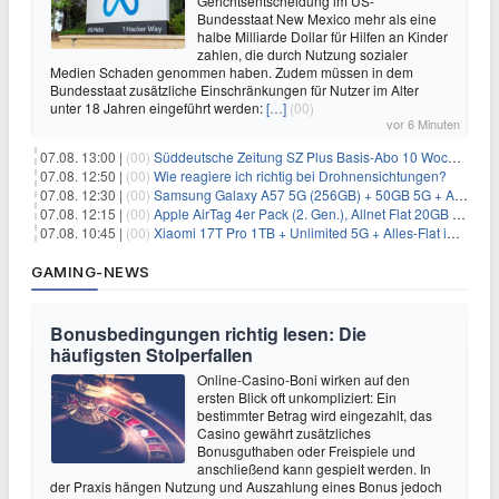
Gerichtsentscheidung im US-
Bundesstaat New Mexico mehr als eine
halbe Milliarde Dollar für Hilfen an Kinder
zahlen, die durch Nutzung sozialer
Medien Schaden genommen haben. Zudem müssen in dem
Bundesstaat zusätzliche Einschränkungen für Nutzer im Alter
unter 18 Jahren eingeführt werden:
[…]
(00)
vor 6 Minuten
07.08. 13:00 |
(00)
Süddeutsche Zeitung SZ Plus Basis-Abo 10 Wochen für 10€
07.08. 12:50 |
(00)
Wie reagiere ich richtig bei Drohnensichtungen?
07.08. 12:30 |
(00)
Samsung Galaxy A57 5G (256GB) + 50GB 5G + Alles-Flat im Vodafone-Netz für 19,99€/Monat – eff. 2,36€/Monat
07.08. 12:15 |
(00)
Apple AirTag 4er Pack (2. Gen.), Allnet Flat 20GB 5G im Telekom-Netz für 14,99€/Monat – eff. 2,07€/Monat
07.08. 10:45 |
(00)
Xiaomi 17T Pro 1TB + Unlimited 5G + Alles-Flat im o2 Netz für 29,99€/Monat – eff. 1,15€/Monat
GAMING-NEWS
Bonusbedingungen richtig lesen: Die
häufigsten Stolperfallen
Online-Casino-Boni wirken auf den
ersten Blick oft unkompliziert: Ein
bestimmter Betrag wird eingezahlt, das
Casino gewährt zusätzliches
Bonusguthaben oder Freispiele und
anschließend kann gespielt werden. In
der Praxis hängen Nutzung und Auszahlung eines Bonus jedoch