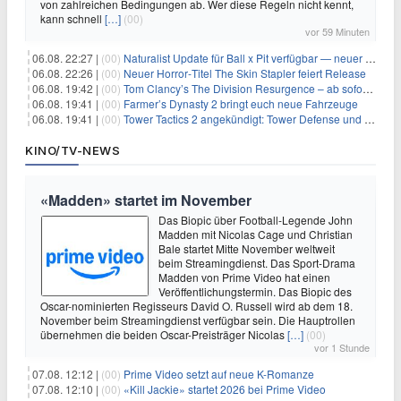
von zahlreichen Bedingungen ab. Wer diese Regeln nicht kennt,
kann schnell
[…]
(00)
vor 59 Minuten
06.08. 22:27 |
(00)
Naturalist Update für Ball x Pit verfügbar — neuer Content auf allen Plattformen
06.08. 22:26 |
(00)
Neuer Horror‑Titel The Skin Stapler feiert Release
06.08. 19:42 |
(00)
Tom Clancy’s The Division Resurgence – ab sofort für euch verfügbar
06.08. 19:41 |
(00)
Farmer’s Dynasty 2 bringt euch neue Fahrzeuge
06.08. 19:41 |
(00)
Tower Tactics 2 angekündigt: Tower Defense und Deckbuilding Kombo kehrt zurück
KINO/TV-NEWS
«Madden» startet im November
Das Biopic über Football-Legende John
Madden mit Nicolas Cage und Christian
Bale startet Mitte November weltweit
beim Streamingdienst. Das Sport-Drama
Madden von Prime Video hat einen
Veröffentlichungstermin. Das Biopic des
Oscar-nominierten Regisseurs David O. Russell wird ab dem 18.
November beim Streamingdienst verfügbar sein. Die Hauptrollen
übernehmen die beiden Oscar-Preisträger Nicolas
[…]
(00)
vor 1 Stunde
07.08. 12:12 |
(00)
Prime Video setzt auf neue K-Romanze
07.08. 12:10 |
(00)
«Kill Jackie» startet 2026 bei Prime Video