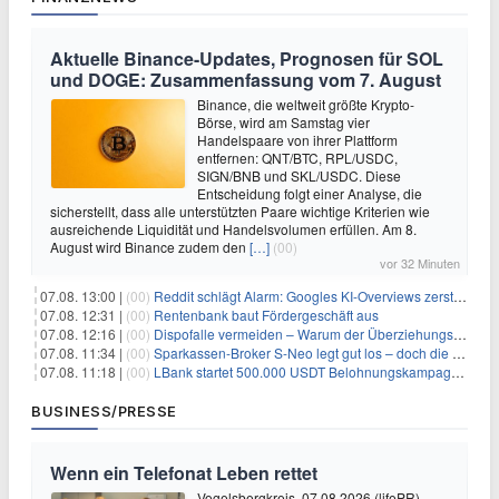
Aktuelle Binance-Updates, Prognosen für SOL
und DOGE: Zusammenfassung vom 7. August
Binance, die weltweit größte Krypto-
Börse, wird am Samstag vier
Handelspaare von ihrer Plattform
entfernen: QNT/BTC, RPL/USDC,
SIGN/BNB und SKL/USDC. Diese
Entscheidung folgt einer Analyse, die
sicherstellt, dass alle unterstützten Paare wichtige Kriterien wie
ausreichende Liquidität und Handelsvolumen erfüllen. Am 8.
August wird Binance zudem den
[…]
(00)
vor 32 Minuten
07.08. 13:00 |
(00)
Reddit schlägt Alarm: Googles KI-Overviews zerstören das Traffic-Geschäftsmodell
07.08. 12:31 |
(00)
Rentenbank baut Fördergeschäft aus
07.08. 12:16 |
(00)
Dispofalle vermeiden – Warum der Überziehungskredit teurer ist als gedacht
07.08. 11:34 |
(00)
Sparkassen-Broker S-Neo legt gut los – doch die Schwachstellen bleiben
07.08. 11:18 |
(00)
LBank startet 500.000 USDT Belohnungskampagne mit Pudgy Penguins
BUSINESS/PRESSE
Wenn ein Telefonat Leben rettet
Vogelsbergkreis, 07.08.2026 (lifePR) -