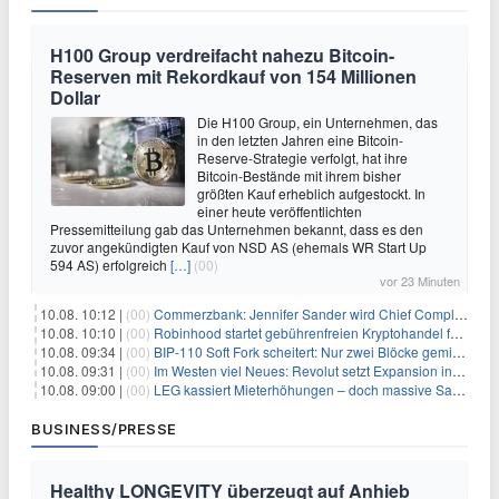
H100 Group verdreifacht nahezu Bitcoin-
Reserven mit Rekordkauf von 154 Millionen
Dollar
Die H100 Group, ein Unternehmen, das
in den letzten Jahren eine Bitcoin-
Reserve-Strategie verfolgt, hat ihre
Bitcoin-Bestände mit ihrem bisher
größten Kauf erheblich aufgestockt. In
einer heute veröffentlichten
Pressemitteilung gab das Unternehmen bekannt, dass es den
zuvor angekündigten Kauf von NSD AS (ehemals WR Start Up
594 AS) erfolgreich
[…]
(00)
vor 23 Minuten
10.08. 10:12 |
(00)
Commerzbank: Jennifer Sander wird Chief Compliance Officer der
10.08. 10:10 |
(00)
Robinhood startet gebührenfreien Kryptohandel für britische Investoren
10.08. 09:34 |
(00)
BIP-110 Soft Fork scheitert: Nur zwei Blöcke gemined, bevor es zum Stillstand kommt
10.08. 09:31 |
(00)
Im Westen viel Neues: Revolut setzt Expansion in Europa fort
10.08. 09:00 |
(00)
LEG kassiert Mieterhöhungen – doch massive Sanierungskosten fressen Gewinne auf
BUSINESS/PRESSE
Healthy LONGEVITY überzeugt auf Anhieb