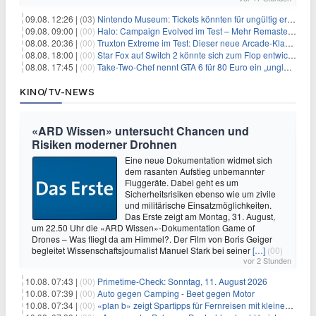
09.08. 12:26 |
(03)
Nintendo Museum: Tickets könnten für ungültig erklärt werden!
09.08. 09:00 |
(00)
Halo: Campaign Evolved im Test – Mehr Remaster als Remake
08.08. 20:36 |
(00)
Truxton Extreme im Test: Dieser neue Arcade-Klassiker verzeiht dir gar nichts
08.08. 18:00 |
(00)
Star Fox auf Switch 2 könnte sich zum Flop entwickeln
08.08. 17:45 |
(00)
Take-Two-Chef nennt GTA 6 für 80 Euro ein „unglaubliches Schnäppchen“
KINO/TV-NEWS
«ARD Wissen» untersucht Chancen und
Risiken moderner Drohnen
Eine neue Dokumentation widmet sich
dem rasanten Aufstieg unbemannter
Fluggeräte. Dabei geht es um
Sicherheitsrisiken ebenso wie um zivile
und militärische Einsatzmöglichkeiten.
Das Erste zeigt am Montag, 31. August,
um 22.50 Uhr die «ARD Wissen»-Dokumentation Game of
Drones – Was fliegt da am Himmel?. Der Film von Boris Geiger
begleitet Wissenschaftsjournalist Manuel Stark bei seiner
[…]
(00)
vor 2 Stunden
10.08. 07:43 |
(00)
Primetime-Check: Sonntag, 11. August 2026
10.08. 07:39 |
(00)
Auto gegen Camping - Beet gegen Motor
10.08. 07:34 |
(00)
«plan b» zeigt Spartipps für Fernreisen mit kleinem Budget