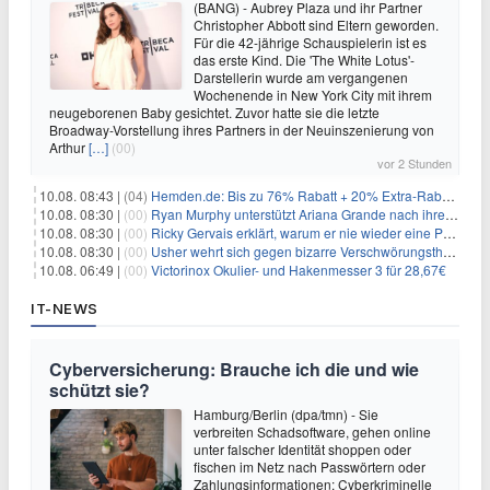
(BANG) - Aubrey Plaza und ihr Partner
Christopher Abbott sind Eltern geworden.
Für die 42-jährige Schauspielerin ist es
das erste Kind. Die 'The White Lotus'-
Darstellerin wurde am vergangenen
Wochenende in New York City mit ihrem
neugeborenen Baby gesichtet. Zuvor hatte sie die letzte
Broadway-Vorstellung ihres Partners in der Neuinszenierung von
Arthur
[…]
(00)
vor 2 Stunden
10.08. 08:43 |
(04)
Hemden.de: Bis zu 76% Rabatt + 20% Extra-Rabatt auf ALLE Hemden
10.08. 08:30 |
(00)
Ryan Murphy unterstützt Ariana Grande nach ihrem Ausstieg bei 'American Horror Story'
10.08. 08:30 |
(00)
Ricky Gervais erklärt, warum er nie wieder eine Preisverleihung moderieren will
10.08. 08:30 |
(00)
Usher wehrt sich gegen bizarre Verschwörungstheorie über angeblichen 'Klon'
10.08. 06:49 |
(00)
Victorinox Okulier- und Hakenmesser 3 für 28,67€
IT-NEWS
Cyberversicherung: Brauche ich die und wie
schützt sie?
Hamburg/Berlin (dpa/tmn) - Sie
verbreiten Schadsoftware, gehen online
unter falscher Identität shoppen oder
fischen im Netz nach Passwörtern oder
Zahlungsinformationen: Cyberkriminelle