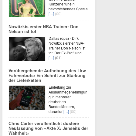
Konzerte für ein
bevorstehendes Special
[…]
(00)
Nowitzkis erster NBA-Trainer: Don
Nelson ist tot
Dallas (dpa) - Dirk
Nowitzkis erster NBA-
Trainer Don Nelson ist
tot. Der Ex-Profi und
[…]
(01)
Vorübergehende Aufhebung des Lkw-
Fahrverbots: Ein Schritt zur Stärkung
der Lieferketten
Einleitung zur
Ausnahmegenehmigun
g In mehreren
deutschen
Bundesländern,
darunter
[…]
(00)
Chris Carter veröffentlicht düstere
Neufassung von «Akte X: Jenseits der
Wahrheit»