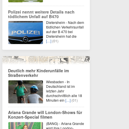
Polizei nennt weitere Details nach
tödlichem Unfall auf B470
Dietersheim - Nach dem
tödlichen Verkehrsunfall
auf der B 470 bei
Dietersheim hat die
[…]
(01)
Deutlich mehr Kinderunfälle im
Straßenverkehr
Wiesbaden - In
Deutschland ist im
letzten Jahr
durchschnittlich alle 18
Minuten ein
[…]
(01)
Ariana Grande will London-Shows für
Konzert-Special filmen
(BANG) - Ariana Grande
wird ihre London-