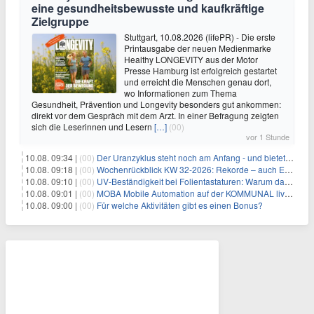
eine gesundheitsbewusste und kaufkräftige
Zielgruppe
Stuttgart, 10.08.2026 (lifePR) - Die erste
Printausgabe der neuen Medienmarke
Healthy LONGEVITY aus der Motor
Presse Hamburg ist erfolgreich gestartet
und erreicht die Menschen genau dort,
wo Informationen zum Thema
Gesundheit, Prävention und Longevity besonders gut ankommen:
direkt vor dem Gespräch mit dem Arzt. In einer Befragung zeigten
sich die Leserinnen und Lesern
[…]
(00)
vor 1 Stunde
10.08. 09:34 |
(00)
Der Uranzyklus steht noch am Anfang - und bietet Chancen
10.08. 09:18 |
(00)
Wochenrückblick KW 32-2026: Rekorde – auch Edelmetalle melden sich zurück!
10.08. 09:10 |
(00)
UV-Beständigkeit bei Folientastaturen: Warum das Material allein nicht über die Lebensdauer entscheidet
10.08. 09:01 |
(00)
MOBA Mobile Automation auf der KOMMUNAL live in Fulda
10.08. 09:00 |
(00)
Für welche Aktivitäten gibt es einen Bonus?