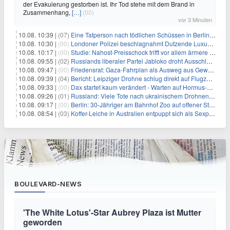
der Evakuierung gestorben ist. Ihr Tod stehe mit dem Brand in
Zusammenhang,
[…]
(00)
vor 3 Minuten
10.08. 10:39 |
(07)
Eine Tatperson nach tödlichen Schüssen in Berlin im Visier
10.08. 10:30 |
(00)
Londoner Polizei beschlagnahmt Dutzende Luxusautos
10.08. 10:17 |
(00)
Studie: Nahost-Preisschock trifft vor allem ärmere Haushalte
10.08. 09:55 |
(02)
Russlands liberaler Partei Jabloko droht Ausschluss von Wahl
10.08. 09:47 |
(00)
Friedensrat: Gaza-Fahrplan als Ausweg aus Gewaltspirale
10.08. 09:39 |
(04)
Bericht: Leipziger Drohne schlug direkt auf Flugzeug ein
10.08. 09:33 |
(00)
Dax startet kaum verändert - Warten auf Hormus-Öffnung geht weiter
10.08. 09:26 |
(01)
Russland: Viele Tote nach ukrainischem Drohnenangriff
10.08. 09:17 |
(00)
Berlin: 30-Jähriger am Bahnhof Zoo auf offener Straße erschossen
10.08. 08:54 |
(03)
Koffer-Leiche in Australien entpuppt sich als Sexpuppe
BOULEVARD-NEWS
'The White Lotus'-Star Aubrey Plaza ist Mutter
geworden