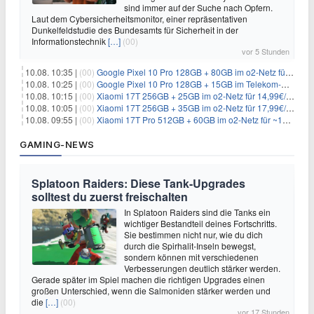
sind immer auf der Suche nach Opfern.
Laut dem Cybersicherheitsmonitor, einer repräsentativen
Dunkelfeldstudie des Bundesamts für Sicherheit in der
Informationstechnik
[…]
(00)
vor 5 Stunden
10.08. 10:35 |
(00)
Google Pixel 10 Pro 128GB + 80GB im o2-Netz für 24,99€/Monat (effektiv -6,60€/Monat)
10.08. 10:25 |
(00)
Google Pixel 10 Pro 128GB + 15GB im Telekom-Netz für 19,98€/Monat (effektiv -12,77€/Monat)
10.08. 10:15 |
(00)
Xiaomi 17T 256GB + 25GB im o2-Netz für 14,99€/Monat (effektiv -4,30€/Monat)
10.08. 10:05 |
(00)
Xiaomi 17T 256GB + 35GB im o2-Netz für 17,99€/Monat (effektiv -2,47€/Monat)
10.08. 09:55 |
(00)
Xiaomi 17T Pro 512GB + 60GB im o2-Netz für ~19,99€/Monat (effektiv -7,22€/Monat)
GAMING-NEWS
Splatoon Raiders: Diese Tank-Upgrades
solltest du zuerst freischalten
In Splatoon Raiders sind die Tanks ein
wichtiger Bestandteil deines Fortschritts.
Sie bestimmen nicht nur, wie du dich
durch die Spirhalit-Inseln bewegst,
sondern können mit verschiedenen
Verbesserungen deutlich stärker werden.
Gerade später im Spiel machen die richtigen Upgrades einen
großen Unterschied, wenn die Salmoniden stärker werden und
die
[…]
(00)
vor 17 Stunden