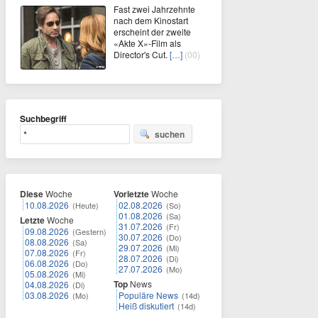
Fast zwei Jahrzehnte
nach dem Kinostart
erscheint der zweite
«Akte X»-Film als
Director's Cut.
[…]
(00)
Suchbegriff
suchen
Diese
Woche
Vorletzte
Woche
10.08.2026
02.08.2026
(Heute)
(So)
01.08.2026
(Sa)
Letzte
Woche
31.07.2026
(Fr)
09.08.2026
(Gestern)
30.07.2026
(Do)
08.08.2026
(Sa)
29.07.2026
(Mi)
07.08.2026
(Fr)
28.07.2026
(Di)
06.08.2026
(Do)
27.07.2026
(Mo)
05.08.2026
(Mi)
Top
News
04.08.2026
(Di)
03.08.2026
Populäre News
(Mo)
(14d)
Heiß diskutiert
(14d)