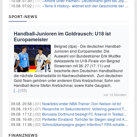
10.08. 07:30 |
(00)
«Amore unter Palmen» Deutschland geht bei Joyn weiter
10.08. 07:02 |
(00)
«Terra X History» widmet sich der Geschichte der deutschen Vereine
SPORT-NEWS
Handball-Junioren im Goldrausch: U18 ist
Europameister
Belgrad (dpa) - Die deutschen Handball-
Junioren sind Europameister. Die
Auswahl von Bundestrainer Erik Wudtke
deklassierte im U18-Finale von Belgrad
Slowenien mit 36: 27 (17: 11) und
bescherte dem Deutschen Handballbund
die nächste Goldmedaille im Nachwuchsbereich. Zum deutschen
Gold-Team gehören unter anderem Elvis Kretzschmar, Sohn von
Handball-Ikone Stefan Kretzschmar, sowie Kalle Gaugisch,
[…]
(03)
vor 12 Stunden
09.08. 20:58 |
(01)
Nowitzkis erster NBA-Trainer: Don Nelson ist tot
09.08. 19:15 |
(07)
Revanche im Sekundenkrimi: Vollering gewinnt Tour
09.08. 17:12 |
(02)
Borussia Dortmund besiegt FC Arsenal in Testspiel mit 3:2
09.08. 16:49 |
(03)
Perfekter Einstand: Torhüter ter Stegen siegt mit Ajax
09.08. 11:38 |
(03)
Schmutzkampagne gegen Infantino? FIFA schaltet auf Angriff
FINANZNEWS